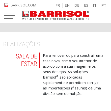
Passar para o conteúdo principal
BARRISOL.COM
FR
EN
DE
ES
IT
PT
REALIZAÇÕES
SALA DE
Para renovar ou para construir uma
casa nova, crie o seu interior de
ESTAR
acordo com a sua imagem e os
seus desejos. As soluções
®
Barrisol
são aplicadas
rapidamente e permitem corrigir
as imperfeições (fissuras) de uma
divisão sem demolição.